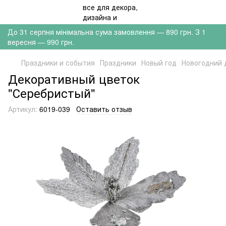
До 31 серпня мінімальна сума замовлення — 890 грн. З 1
вересня — 990 грн.
Праздники и события
Праздники
Новый год
Новогодний 
Декоративный цветок
"Серебристый"
Артикул:
6019-039
Оставить отзыв