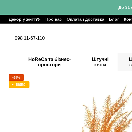
Перейти до основного контенту
До 31 
Декор у житті✨
Про нас
Оплата і доставка
Блог
Кон
098 11-67-110
HoReCa та бізнес-
Штучні
Ш
простори
квіти
−29%
ВІДЕО