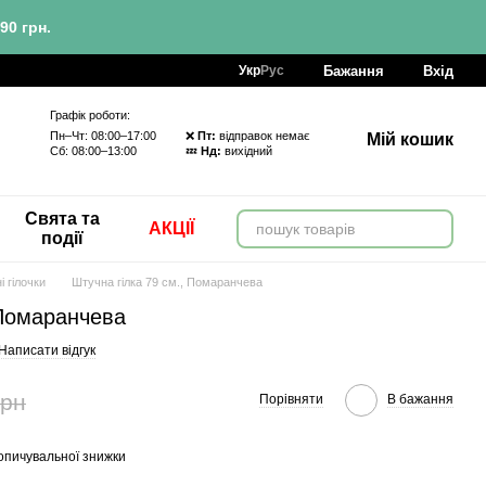
90 грн.
Бажання
Вхід
Укр
Рус
Графік роботи:
Пн–Чт: 08:00–17:00 ❌
Пт:
відправок немає
Мій кошик
Сб: 08:00–13:00 💤
Нд:
вихідний
Свята та
АКЦІЇ
події
і гілочки
Штучна гілка 79 см., Помаранчева
 Помаранчева
Написати відгук
грн
Порівняти
В бажання
опичувальної знижки