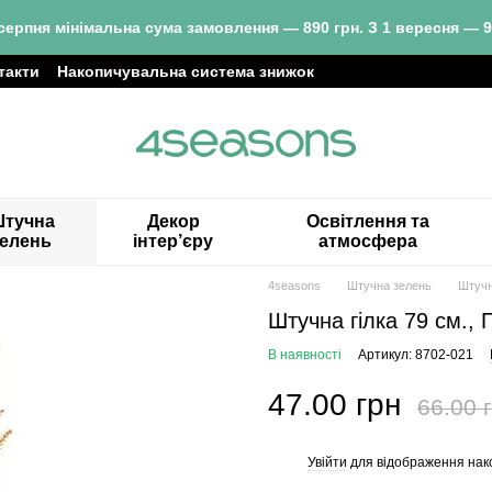
серпня мінімальна сума замовлення — 890 грн. З 1 вересня — 9
такти
Накопичувальна система знижок
тучна
Декор
Освітлення та
зелень
інтер’єру
атмосфера
4seasons
Штучна зелень
Штучн
Штучна гілка 79 см.,
В наявності
Артикул: 8702-021
47.00 грн
66.00 
Увійти
для відображення нак
%