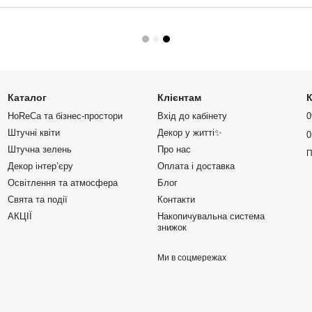
Каталог
Клієнтам
К
HoReCa та бізнес-простори
Вхід до кабінету
0
Штучні квіти
Декор у житті✨
0
Штучна зелень
Про нас
П
Декор інтер’єру
Оплата і доставка
Освітлення та атмосфера
Блог
Свята та події
Контакти
АКЦІЇ
Накопичувальна система
знижок
Ми в соцмережах