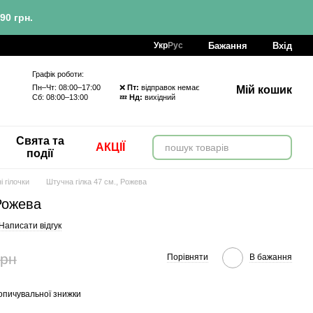
90 грн.
Бажання
Вхід
Укр
Рус
Графік роботи:
Пн–Чт: 08:00–17:00 ❌
Пт:
відправок немає
Мій кошик
Сб: 08:00–13:00 💤
Нд:
вихідний
Свята та
АКЦІЇ
події
і гілочки
Штучна гілка 47 см., Рожева
 Рожева
Написати відгук
грн
Порівняти
В бажання
опичувальної знижки