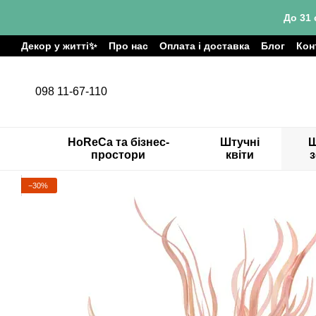
Перейти до основного контенту
До 31 
Декор у житті✨
Про нас
Оплата і доставка
Блог
Кон
098 11-67-110
HoReCa та бізнес-
Штучні
Ш
простори
квіти
−30%