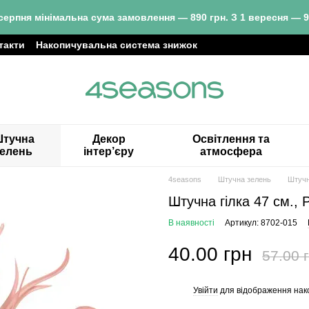
серпня мінімальна сума замовлення — 890 грн. З 1 вересня — 9
такти
Накопичувальна система знижок
тучна
Декор
Освітлення та
зелень
інтер’єру
атмосфера
4seasons
Штучна зелень
Штучн
Штучна гілка 47 см.,
В наявності
Артикул: 8702-015
40.00 грн
57.00 
Увійти
для відображення нак
%