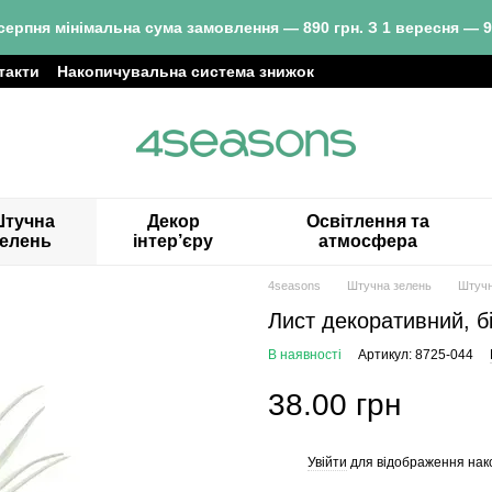
серпня мінімальна сума замовлення — 890 грн. З 1 вересня — 9
такти
Накопичувальна система знижок
тучна
Декор
Освітлення та
зелень
інтер’єру
атмосфера
4seasons
Штучна зелень
Штучн
Лист декоративний, б
В наявності
Артикул: 8725-044
38.00 грн
Увійти
для відображення нак
%