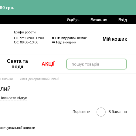
90 грн.
Бажання
Вхід
Укр
Рус
Графік роботи:
Пн–Чт: 08:00–17:00 ❌
Пт:
відправок немає
Мій кошик
Сб: 08:00–13:00 💤
Нд:
вихідний
Свята та
АКЦІЇ
події
і гілочки
Лист декоративний, білий
ілий
Написати відгук
Порівняти
В бажання
опичувальної знижки