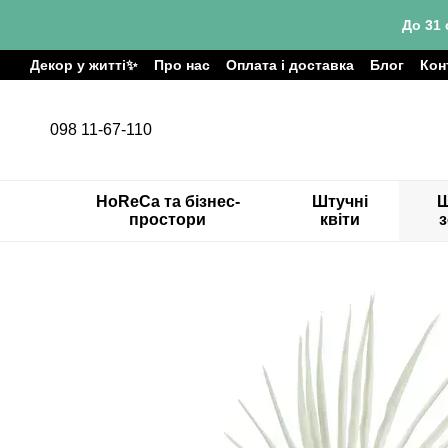
Перейти до основного контенту
До 31 
Декор у житті✨
Про нас
Оплата і доставка
Блог
Кон
098 11-67-110
HoReCa та бізнес-
Штучні
Ш
простори
квіти