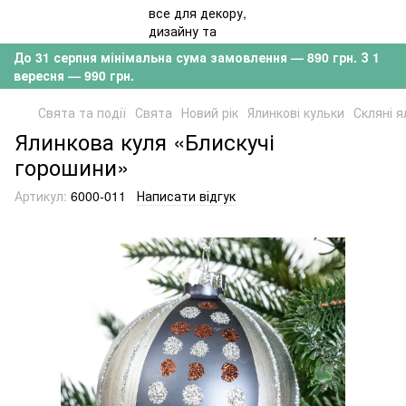
До 31 серпня мінімальна сума замовлення — 890 грн. З 1
вересня — 990 грн.
Свята та події
Свята
Новий рік
Ялинкові кульки
Скляні я
Ялинкова куля «Блискучі
горошини»
Артикул:
6000-011
Написати відгук