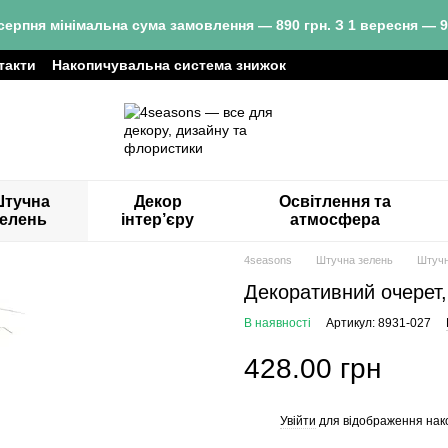
серпня мінімальна сума замовлення — 890 грн. З 1 вересня — 9
такти
Накопичувальна система знижок
тучна
Декор
Освітлення та
зелень
інтер’єру
атмосфера
4seasons
Штучна зелень
Штучн
Декоративний очерет,
В наявності
Артикул: 8931-027
428.00 грн
Увійти
для відображення нак
%