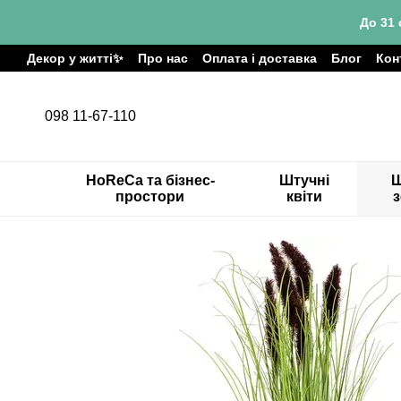
Перейти до основного контенту
До 31 
Декор у житті✨
Про нас
Оплата і доставка
Блог
Кон
098 11-67-110
HoReCa та бізнес-
Штучні
Ш
простори
квіти