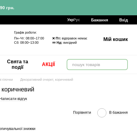
90 грн.
Бажання
Вхід
Укр
Рус
Графік роботи:
Пн–Чт: 08:00–17:00 ❌
Пт:
відправок немає
Мій кошик
Сб: 08:00–13:00 💤
Нд:
вихідний
Свята та
АКЦІЇ
події
і гілочки
Декоративний очерет, коричневий
 коричневий
Написати відгук
Порівняти
В бажання
опичувальної знижки