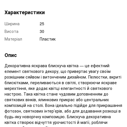
Характеристики
Ширина
25
Висота
30
Матеріал
Пластик
Опис
Декоративна яскрава блискуча квітка — це ефектний
елемент святкового декору, що привертає увагу своїм
розкішним сяйвом і витонченим дизайном. Пелюстки, вкриті
блискітками, переливаються в світлі, створюючи яскраве
мерехтіння, яке додає квітці елегантності й святкового
настрою. Така квітка стане чудовим доповненням до
святкових вінків, ялинкових прикрас або центральних
композицій на столі. Вона ідеально підійде для прикрашання
фотозон, святкових інтер’єрів, або для додавання розкоші в
будь-яку новорічну композицію. Блискуча декоративна
квітка створює відчуття урочистості й магії, роблячи