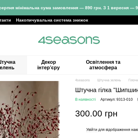
серпня мінімальна сума замовлення — 890 грн. З 1 вересня — 9
такти
Накопичувальна система знижок
тучна
Декор
Освітлення та
зелень
інтер’єру
атмосфера
4seasons
Штучна зелень
Гілоч
Штучна гілка "Шипшин
В наявності
Артикул: 9313-010
300.00 грн
Увійти
для відображення нак
%