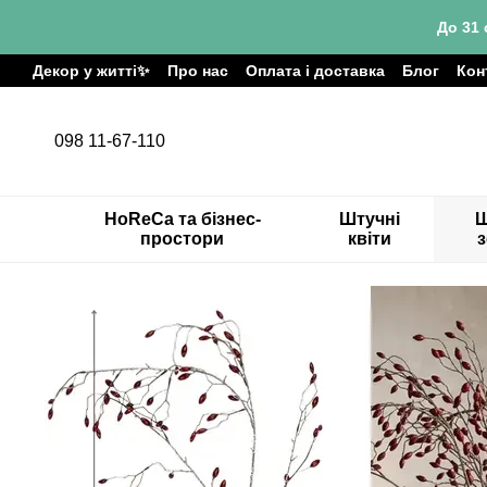
Перейти до основного контенту
До 31 
Декор у житті✨
Про нас
Оплата і доставка
Блог
Кон
098 11-67-110
HoReCa та бізнес-
Штучні
Ш
простори
квіти