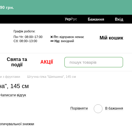
90 грн.
Бажання
Вхід
Укр
Рус
Графік роботи:
Пн–Чт: 08:00–17:00 ❌
Пт:
відправок немає
Мій кошик
Сб: 08:00–13:00 💤
Нд:
вихідний
Свята та
АКЦІЇ
події
ки з фруктами
Штучна гілка "Шипшина", 145 см
а", 145 см
Написати відгук
Порівняти
В бажання
опичувальної знижки