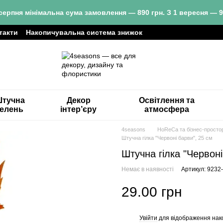
серпня мінімальна сума замовлення — 890 грн. З 1 вересня — 9
такти
Накопичувальна система знижок
тучна
Декор
Освітлення та
зелень
інтер’єру
атмосфера
4seasons
HoReCa та бізнес-просто
Штучна гілка "Червоні барви", 25 см
Штучна гілка "Червоні
Немає в наявності
Артикул: 9232
29.00 грн
Увійти
для відображення нак
%