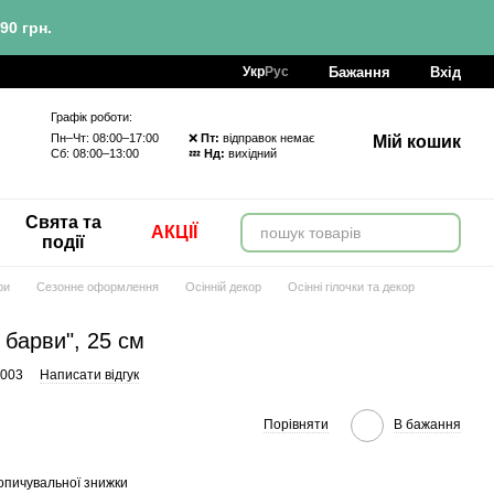
90 грн.
Бажання
Вхід
Укр
Рус
Графік роботи:
Пн–Чт: 08:00–17:00 ❌
Пт:
відправок немає
Мій кошик
Сб: 08:00–13:00 💤
Нд:
вихідний
Свята та
АКЦІЇ
події
ри
Сезонне оформлення
Осінній декор
Осінні гілочки та декор
 барви", 25 см
-003
Написати відгук
Порівняти
В бажання
опичувальної знижки