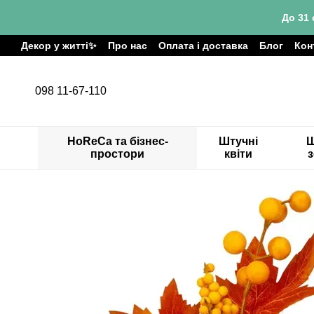
Перейти до основного контенту
До 31 
Декор у житті✨
Про нас
Оплата і доставка
Блог
Кон
098 11-67-110
HoReCa та бізнес-
Штучні
Ш
простори
квіти