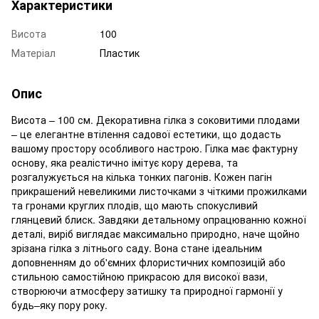
Характеристики
Висота
100
Матеріал
Пластик
Опис
Висота – 100 см. Декоративна гілка з соковитими плодами
– це елегантне втілення садової естетики, що додасть
вашому простору особливого настрою. Гілка має фактурну
основу, яка реалістично імітує кору дерева, та
розгалужується на кілька тонких пагонів. Кожен пагін
прикрашений невеликими листочками з чіткими прожилками
та гронами круглих плодів, що мають спокусливий
глянцевий блиск. Завдяки детальному опрацюванню кожної
деталі, виріб виглядає максимально природно, наче щойно
зрізана гілка з літнього саду. Вона стане ідеальним
доповненням до об'ємних флористичних композицій або
стильною самостійною прикрасою для високої вази,
створюючи атмосферу затишку та природної гармонії у
будь–яку пору року.