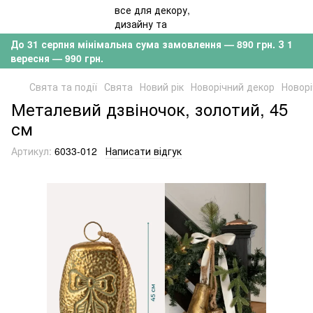
До 31 серпня мінімальна сума замовлення — 890 грн. З 1
вересня — 990 грн.
Свята та події
Свята
Новий рік
Новорічний декор
Новорі
Металевий дзвіночок, золотий, 45
см
Артикул:
6033-012
Написати відгук