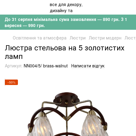
До 31 серпня мінімальна сума замовлення — 890 грн. З 1
вересня — 990 грн.
Освітлення та атмосфера
Люстри
Люстри модерн
Люстр
Люстра стельова на 5 золотистих
ламп
Артикул:
NN004/5/ brass-walnut
Написати відгук
−50%