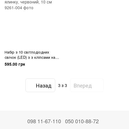
Набір з 10 світлодіодних
свічок (LED) з з кліпсами на
ялинку, червоний, 10 см
595.00 грн
Назад
Вперед
3
з 3
098 11-67-110
050 010-88-72