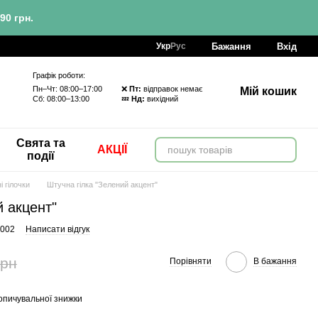
90 грн.
Бажання
Вхід
Укр
Рус
Графік роботи:
Пн–Чт: 08:00–17:00 ❌
Пт:
відправок немає
Мій кошик
Сб: 08:00–13:00 💤
Нд:
вихідний
Свята та
АКЦІЇ
події
і гілочки
Штучна гілка "Зелений акцент"
й акцент"
-002
Написати відгук
грн
Порівняти
В бажання
опичувальної знижки