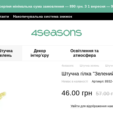
серпня мінімальна сума замовлення — 890 грн. З 1 вересня — 9
такти
Накопичувальна система знижок
тучна
Декор
Освітлення та
зелень
інтер’єру
атмосфера
4seasons
Штучна зелень
Штучн
Штучна гілка "Зелени
Немає в наявності
Артикул: 8932
46.00 грн
57.00 
Увійти
для відображення нак
%