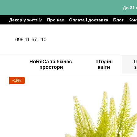
Перейти до основного контенту
До 31 
Декор у житті✨
Про нас
Оплата і доставка
Блог
Кон
098 11-67-110
HoReCa та бізнес-
Штучні
Ш
простори
квіти
−19%