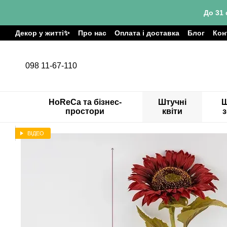
Перейти до основного контенту
До 31 
Декор у житті✨
Про нас
Оплата і доставка
Блог
Кон
098 11-67-110
HoReCa та бізнес-
Штучні
Ш
простори
квіти
ВІДЕО