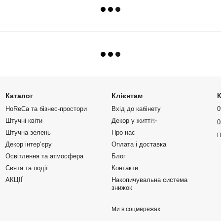
Каталог
Клієнтам
К
HoReCa та бізнес-простори
Вхід до кабінету
0
Штучні квіти
Декор у житті✨
0
Штучна зелень
Про нас
П
Декор інтер’єру
Оплата і доставка
Освітлення та атмосфера
Блог
Свята та події
Контакти
АКЦІЇ
Накопичувальна система
знижок
Ми в соцмережах