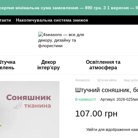
серпня мінімальна сума замовлення — 890 грн. З 1 вересня — 9
такти
Накопичувальна система знижок
тучна
Декор
Освітлення та
зелень
інтер’єру
атмосфера
4seasons
Штучні квіти
Інші штуч
Штучний соняшник, б
В наявності
Артикул: 2026-025/wi
107.00 грн
Увійти
для відображення нак
%