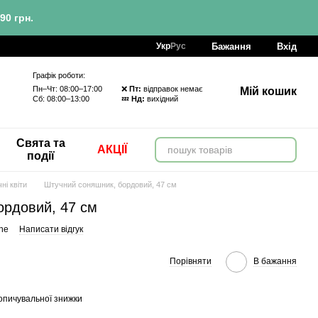
90 грн.
Бажання
Вхід
Укр
Рус
Графік роботи:
Пн–Чт: 08:00–17:00 ❌
Пт:
відправок немає
Мій кошик
Сб: 08:00–13:00 💤
Нд:
вихідний
Свята та
АКЦІЇ
події
ні квіти
Штучний соняшник, бордовий, 47 см
ордовий, 47 см
ne
Написати відгук
Порівняти
В бажання
опичувальної знижки