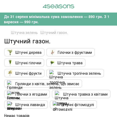
До 31 серпня мінімальна сума замовлення — 890 грн. З 1
вересня — 990 грн.
Штучна зелень
Штучний газон.
Штучний газон.
Штучні дерева
Гілочки з фруктами
Штучні гілочки
Штучна трава
Штучні фрукти
Штучна тропічна зелень
Гірлянди з квітів, зелень, що звисає
Гілочки з ягодами
Штучна травка з квітами
Штучна лаванда
Штучні фітомодулі
Немає товарів