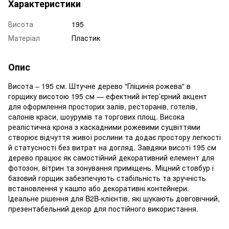
Характеристики
Висота
195
Матеріал
Пластик
Опис
Висота – 195 см. Штучне дерево "Гліцинія рожева" в
горщику висотою 195 см — ефектний інтер’єрний акцент
для оформлення просторих залів, ресторанів, готелів,
салонів краси, шоурумів та торгових площ. Висока
реалістична крона з каскадними рожевими суцвіттями
створює відчуття живої рослини та додає простору легкості
й статусності без витрат на догляд. Завдяки висоті 195 см
дерево працює як самостійний декоративний елемент для
фотозон, вітрин та зонування приміщень. Міцний стовбур і
базовий горщик забезпечують стабільність та зручність
встановлення у кашпо або декоративні контейнери.
Ідеальне рішення для B2B-клієнтів, які шукають довговічний,
презентабельний декор для постійного використання.