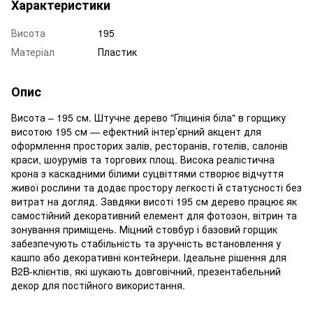
Характеристики
Висота
195
Матеріал
Пластик
Опис
Висота – 195 см. Штучне дерево "Гліцинія біла" в горщику
висотою 195 см — ефектний інтер’єрний акцент для
оформлення просторих залів, ресторанів, готелів, салонів
краси, шоурумів та торгових площ. Висока реалістична
крона з каскадними білими суцвіттями створює відчуття
живої рослини та додає простору легкості й статусності без
витрат на догляд. Завдяки висоті 195 см дерево працює як
самостійний декоративний елемент для фотозон, вітрин та
зонування приміщень. Міцний стовбур і базовий горщик
забезпечують стабільність та зручність встановлення у
кашпо або декоративні контейнери. Ідеальне рішення для
B2B-клієнтів, які шукають довговічний, презентабельний
декор для постійного використання.