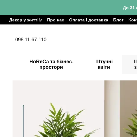
Перейти до основного контенту
До 31 
Декор у житті✨
Про нас
Оплата і доставка
Блог
Кон
098 11-67-110
HoReCa та бізнес-
Штучні
Ш
простори
квіти