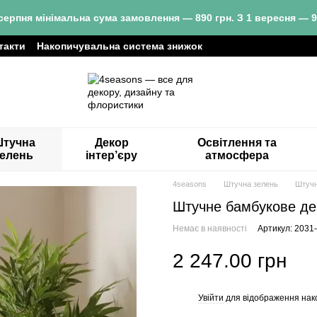
серпня мінімальна сума замовлення — 890 грн. З 1 вересня — 9
такти
Накопичувальна система знижок
тучна
Декор
Освітлення та
зелень
інтер’єру
атмосфера
4seasons
Штучна зелень
Штучн
Штучне бамбукове дер
Немає в наявності
Артикул: 2031
2 247.00 грн
Увійти
для відображення нак
%