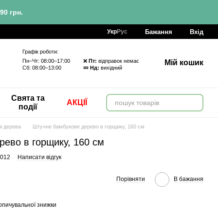
90 грн.
Бажання
Вхід
Укр
Рус
Графік роботи:
Пн–Чт: 08:00–17:00 ❌
Пт:
відправок немає
Мій кошик
Сб: 08:00–13:00 💤
Нд:
вихідний
Свята та
АКЦІЇ
події
і дерева
Штучне бамбукове дерево в горщику, 160 см
ево в горщику, 160 см
-012
Написати відгук
Порівняти
В бажання
опичувальної знижки