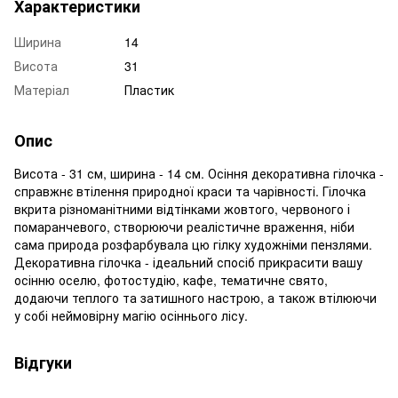
Характеристики
Ширина
14
Висота
31
Матеріал
Пластик
Опис
Висота - 31 см, ширина - 14 см. Осіння декоративна гілочка -
справжнє втілення природної краси та чарівності. Гілочка
вкрита різноманітними відтінками жовтого, червоного і
помаранчевого, створюючи реалістичне враження, ніби
сама природа розфарбувала цю гілку художніми пензлями.
Декоративна гілочка - ідеальний спосіб прикрасити вашу
осінню оселю, фотостудію, кафе, тематичне свято,
додаючи теплого та затишного настрою, а також втілюючи
у собі неймовірну магію осіннього лісу.
Відгуки