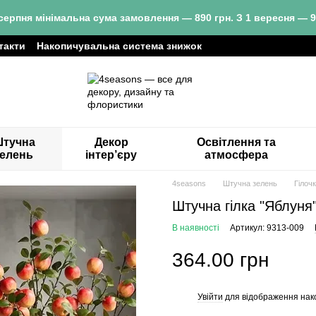
серпня мінімальна сума замовлення — 890 грн. З 1 вересня — 9
такти
Накопичувальна система знижок
тучна
Декор
Освітлення та
зелень
інтер’єру
атмосфера
4seasons
Штучна зелень
Гілоч
Штучна гілка "Яблуня"
В наявності
Артикул: 9313-009
364.00 грн
Увійти
для відображення нак
%