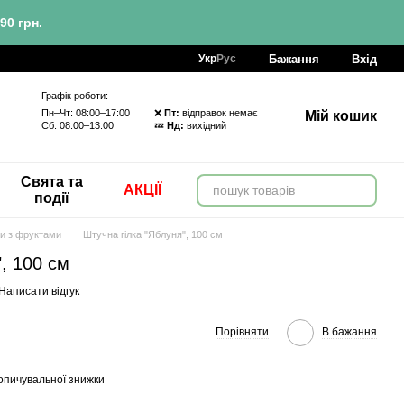
90 грн.
Бажання
Вхід
Укр
Рус
Графік роботи:
Пн–Чт: 08:00–17:00 ❌
Пт:
відправок немає
Мій кошик
Сб: 08:00–13:00 💤
Нд:
вихідний
Свята та
АКЦІЇ
події
ки з фруктами
Штучна гілка "Яблуня", 100 см
, 100 см
Написати відгук
Порівняти
В бажання
опичувальної знижки