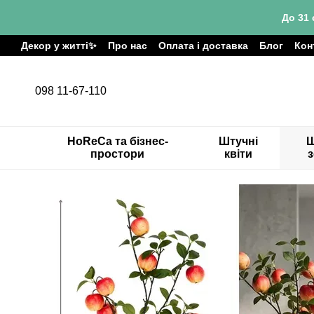
Перейти до основного контенту
До 31 
Декор у житті✨
Про нас
Оплата і доставка
Блог
Кон
098 11-67-110
HoReCa та бізнес-
Штучні
Ш
простори
квіти