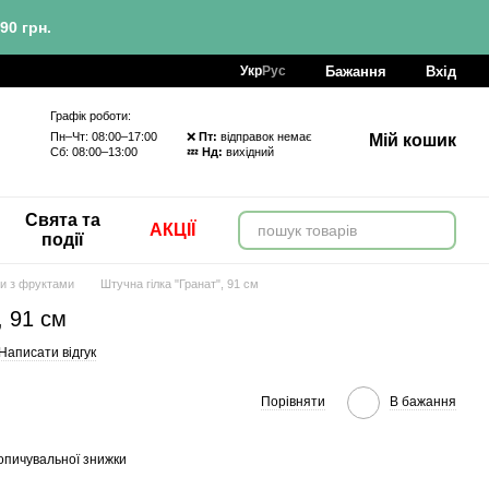
90 грн.
Бажання
Вхід
Укр
Рус
Графік роботи:
Пн–Чт: 08:00–17:00 ❌
Пт:
відправок немає
Мій кошик
Сб: 08:00–13:00 💤
Нд:
вихідний
Свята та
АКЦІЇ
події
ки з фруктами
Штучна гілка "Гранат", 91 см
, 91 см
Написати відгук
Порівняти
В бажання
опичувальної знижки