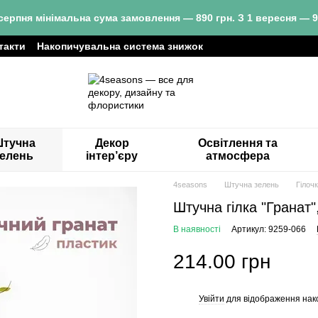
серпня мінімальна сума замовлення — 890 грн. З 1 вересня — 9
такти
Накопичувальна система знижок
тучна
Декор
Освітлення та
зелень
інтер’єру
атмосфера
4seasons
Штучна зелень
Гілоч
Штучна гілка "Гранат"
В наявності
Артикул: 9259-066
214.00 грн
Увійти
для відображення нак
%