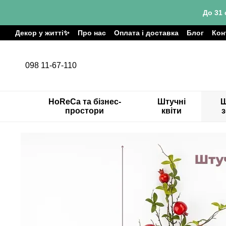
Перейти до основного контенту
До 31 
Декор у житті✨
Про нас
Оплата і доставка
Блог
Кон
098 11-67-110
HoReCa та бізнес-
Штучні
Ш
простори
квіти