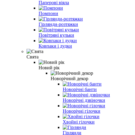
Паперові віяла
Помпони
Гірлянди-розтяжки
Повітряні кульки
Ковпаки і дудки
Свята
Новий рік
Новорічний декор
Новорічні банти
Новорічні дзвіночки
Новорічні гілочки
Хвойні гілочки
Гірлянди