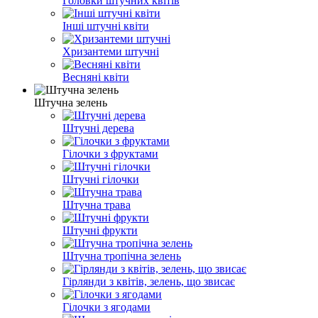
Головки штучних квітів
Інші штучні квіти
Хризантеми штучні
Весняні квіти
Штучна зелень
Штучні дерева
Гілочки з фруктами
Штучні гілочки
Штучна трава
Штучні фрукти
Штучна тропічна зелень
Гірлянди з квітів, зелень, що звисає
Гілочки з ягодами