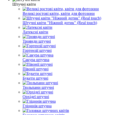
Штучні квіти
Великі ростові квіти, квіти для фотозони
Штучні квіти "Ніжний дотик" (Real touch)
Латексні квіти
Троянди штучні
Гортензії штучні
Сакура штучна
Півонії штучні
Букети штучні
Тюльпани штучні
Орхідеї штучні
Гліцинія штучна