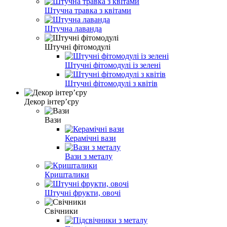
Штучна травка з квітами
Штучна лаванда
Штучні фітомодулі
Штучні фітомодулі із зелені
Штучні фітомодулі з квітів
Декор інтер’єру
Вази
Керамічні вази
Вази з металу
Кришталики
Штучні фрукти, овочі
Свічники