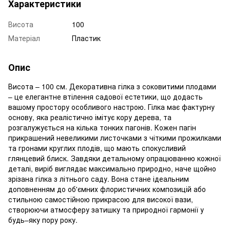
Характеристики
Висота
100
Матеріал
Пластик
Опис
Висота – 100 см. Декоративна гілка з соковитими плодами
– це елегантне втілення садової естетики, що додасть
вашому простору особливого настрою. Гілка має фактурну
основу, яка реалістично імітує кору дерева, та
розгалужується на кілька тонких пагонів. Кожен пагін
прикрашений невеликими листочками з чіткими прожилками
та гронами круглих плодів, що мають спокусливий
глянцевий блиск. Завдяки детальному опрацюванню кожної
деталі, виріб виглядає максимально природно, наче щойно
зрізана гілка з літнього саду. Вона стане ідеальним
доповненням до об'ємних флористичних композицій або
стильною самостійною прикрасою для високої вази,
створюючи атмосферу затишку та природної гармонії у
будь–яку пору року.