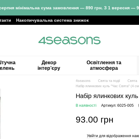
серпня мінімальна сума замовлення — 890 грн. З 1 вересня — 9
такти
Накопичувальна система знижок
тучна
Декор
Освітлення та
зелень
інтер’єру
атмосфера
4seasons
Свята та події
Свята
Набір ялинкових куль "Час Свята" (4 см 
Набір ялинкових куль 
В наявності
Артикул: 6025-005
93.00 грн
Увійти
для відображення нак
%