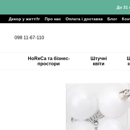
Перейти до основного контенту
До 31 
Декор у житті✨
Про нас
Оплата і доставка
Блог
Кон
098 11-67-110
HoReCa та бізнес-
Штучні
Ш
простори
квіти