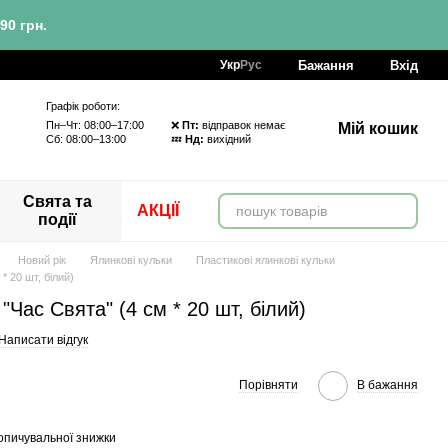
90 грн.
Бажання
Вхід
Укр
Рус
Графік роботи:
Пн–Чт: 08:00–17:00 ❌
Пт:
відправок немає
Мій кошик
Сб: 08:00–13:00 💤
Нд:
вихідний
Свята та
АКЦІЇ
події
Новий рік
Ялинкові кульки
Пластикові ялинкові кульки
* 20 шт, білий)
"Час Свята" (4 см * 20 шт, білий)
Написати відгук
Порівняти
В бажання
опичувальної знижки