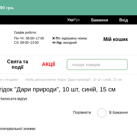
90 грн.
Бажання
Вхід
Укр
Рус
Графік роботи:
Пн–Чт: 08:00–17:00 ❌
Пт:
відправок немає
Мій кошик
Сб: 08:00–13:00 💤
Нд:
вихідний
Свята та
АКЦІЇ
події
ки з ягодами
Набір декоративних ягідок "Дари природи", 10 шт, синій, 15 см
ідок "Дари природи", 10 шт, синій, 15 см
Написати відгук
Порівняти
В бажання
опичувальної знижки