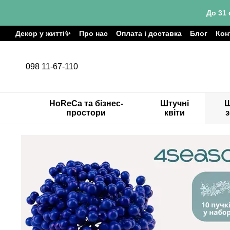
Перейти до основного контенту
До 31 
Декор у житті✨
Про нас
Оплата і доставка
Блог
Кон
098 11-67-110
HoReCa та бізнес-
Штучні
Ш
простори
квіти