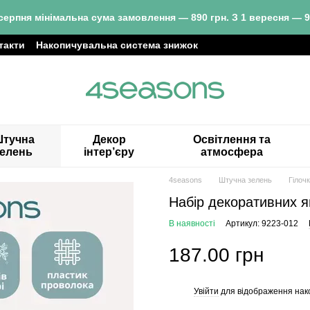
серпня мінімальна сума замовлення — 890 грн. З 1 вересня — 9
такти
Накопичувальна система знижок
тучна
Декор
Освітлення та
зелень
інтер’єру
атмосфера
4seasons
Штучна зелень
Гілоч
Набір декоративних яг
В наявності
Артикул: 9223-012
187.00 грн
Увійти
для відображення нак
%