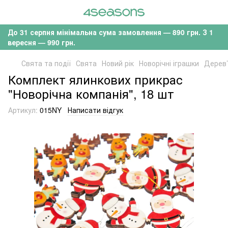
До 31 серпня мінімальна сума замовлення — 890 грн. З 1
вересня — 990 грн.
Свята та події
Свята
Новий рік
Новорічні іграшки
Дерев’
Комплект ялинкових прикрас
"Новорічна компанія", 18 шт
Артикул:
015NY
Написати відгук