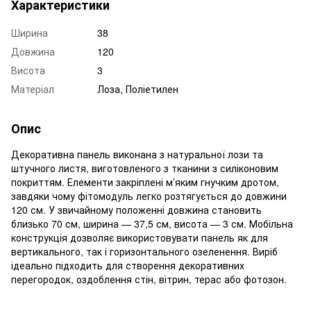
Характеристики
Ширина
38
Довжина
120
Висота
3
Матеріал
Лоза, Поліетилен
Опис
Декоративна панель виконана з натуральної лози та
штучного листя, виготовленого з тканини з силіконовим
покриттям. Елементи закріплені м’яким гнучким дротом,
завдяки чому фітомодуль легко розтягується до довжини
120 см. У звичайному положенні довжина становить
близько 70 см, ширина — 37,5 см, висота — 3 см. Мобільна
конструкція дозволяє використовувати панель як для
вертикального, так і горизонтального озеленення. Виріб
ідеально підходить для створення декоративних
перегородок, оздоблення стін, вітрин, терас або фотозон.