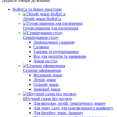
Додайте товари до кошика
HoReCa та бізнес-простори
Літній декор HoReCa
Готові рішення для озеленення
Сервірування столу
Лимонадниці з краном
Склянки
Тарілки та підтарільники
Все для десертів та чаювання
Декор на стіл
Сезонне оформлення
Весняний декор
Літній декор
Осінній декор
Зимовий декор
Штучний газон без догляду
Для фотозон, подій, тематичного декору
Для дому, саду, для повсякденного комфорту
Для басейну, терас, балкону