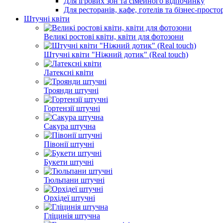
Для ігрових зон та сімейного відпочинку
Для ресторанів, кафе, готелів та бізнес-просто
Штучні квіти
Великі ростові квіти, квіти для фотозони
Штучні квіти "Ніжний дотик" (Real touch)
Латексні квіти
Троянди штучні
Гортензії штучні
Сакура штучна
Півонії штучні
Букети штучні
Тюльпани штучні
Орхідеї штучні
Гліцинія штучна