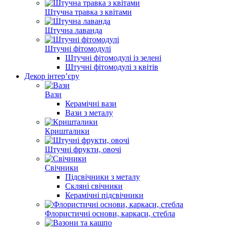
Штучна травка з квітами
Штучна лаванда
Штучні фітомодулі
Штучні фітомодулі із зелені
Штучні фітомодулі з квітів
Декор інтер’єру
Вази
Керамічні вази
Вази з металу
Кришталики
Штучні фрукти, овочі
Свічники
Підсвічники з металу
Скляні свічники
Керамічні підсвічники
Флористичні основи, каркаси, стебла