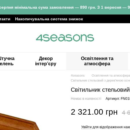
серпня мінімальна сума замовлення — 890 грн. З 1 вересня — 9
такти
Накопичувальна система знижок
тучна
Декор
Освітлення та
зелень
інтер’єру
атмосфера
4seasons
Освітлення та атмосфер
Світильник стельовий з дерев'яною ос
Світильник стельовий
Немає в наявності
Артикул: FN01
2 321.00 грн
4 
Увійти
для відображення нак
%