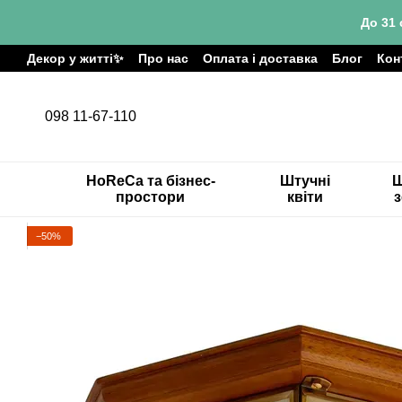
Перейти до основного контенту
До 31 
Декор у житті✨
Про нас
Оплата і доставка
Блог
Кон
098 11-67-110
HoReCa та бізнес-
Штучні
Ш
простори
квіти
−50%