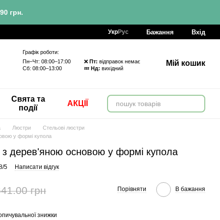
90 грн.
Бажання
Вхід
Укр
Рус
Графік роботи:
Пн–Чт: 08:00–17:00 ❌
Пт:
відправок немає
Мій кошик
Сб: 08:00–13:00 💤
Нд:
вихідний
Свята та
АКЦІЇ
події
а
Люстри
Стельові люстри
новою у формі купола
 з дерев'яною основою у формі купола
8/5
Написати відгук
641.00 грн
Порівняти
В бажання
опичувальної знижки