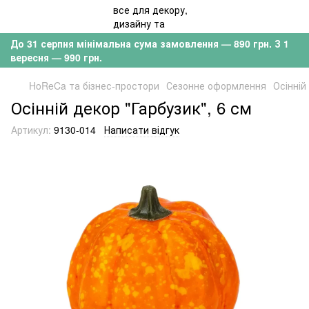
До 31 серпня мінімальна сума замовлення — 890 грн. З 1
вересня — 990 грн.
HoReCa та бізнес-простори
Сезонне оформлення
Осінній
Осінній декор "Гарбузик", 6 см
Артикул:
9130-014
Написати відгук