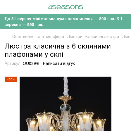
До 31 серпня мінімальна сума замовлення — 890 грн. З 1
вересня — 990 грн.
Освітлення та атмосфера
Люстри
Класичні люстри
Люст
Люстра класична з 6 скляними
плафонами у склі
Артикул:
OU039/6
Написати відгук
−50%