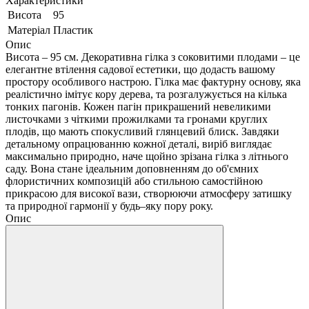
Характеристики
Висота
95
Матеріал
Пластик
Опис
Висота – 95 см. Декоративна гілка з соковитими плодами – це
елегантне втілення садової естетики, що додасть вашому
простору особливого настрою. Гілка має фактурну основу, яка
реалістично імітує кору дерева, та розгалужується на кілька
тонких пагонів. Кожен пагін прикрашений невеликими
листочками з чіткими прожилками та гронами круглих
плодів, що мають спокусливий глянцевий блиск. Завдяки
детальному опрацюванню кожної деталі, виріб виглядає
максимально природно, наче щойно зрізана гілка з літнього
саду. Вона стане ідеальним доповненням до об'ємних
флористичних композицій або стильною самостійною
прикрасою для високої вази, створюючи атмосферу затишку
та природної гармонії у будь–яку пору року.
Опис