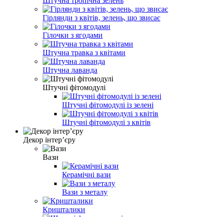
Штучна тропічна зелень
Гірлянди з квітів, зелень, що звисає
Гілочки з ягодами
Штучна травка з квітами
Штучна лаванда
Штучні фітомодулі
Штучні фітомодулі із зелені
Штучні фітомодулі з квітів
Декор інтер’єру
Вази
Керамічні вази
Вази з металу
Кришталики