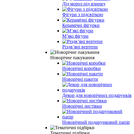
Дід мороз під ялинку
Фігури з підсвіткою
Керамічні фігурки
М’які фігури
Різдв’яні вертепи
Новорічне пакування
Новорічні коробки
Новорічні пакети
Декор для новорічних подарунків
Новорічні листівки
Новорічний подарунковий папір
Тематичні підбірки