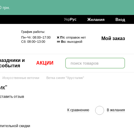
 грн.
Желания
Вход
Укр
Рус
График работы:
Пн–Чт: 08:00–17:00 ❌
Пт:
отправок нет
Мой заказ
Сб: 08:00–13:00 💤
Вс:
выходной
аздники и
АКЦИИ
события
Искусственные веточки
Ветка синяя "Хрусталик"
ик"
ставить отзыв
К сравнению
В желания
пительной скидки