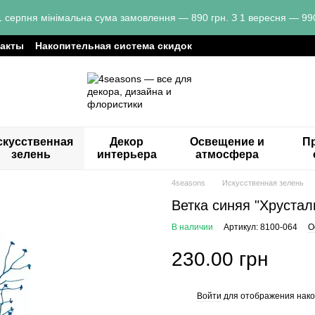
1 серпня мінімальна сума замовлення — 890 грн. З 1 вересня — 990
такты
Накопительная система скидок
скусственная
Декор
Освещение и
Пр
зелень
интерьера
атмосфера
4seasons
Искусственная зелень
Ветка синяя "Хрустал
В наличии
Артикул: 8100-064
О
230.00 грн
Войти
для отображения нако
%