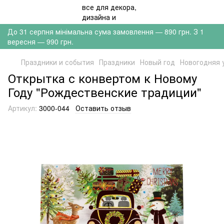
До 31 серпня мінімальна сума замовлення — 890 грн. З 1
вересня — 990 грн.
Праздники и события
Праздники
Новый год
Новогодняя 
Открытка с конвертом к Новому
Году "Рождественские традиции"
Артикул:
3000-044
Оставить отзыв