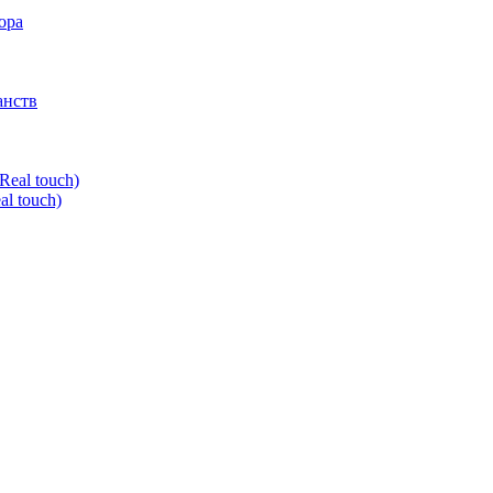
ора
анств
l touch)