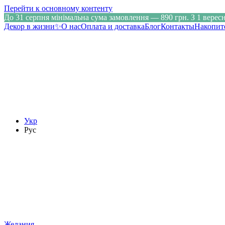
Перейти к основному контенту
До 31 серпня мінімальна сума замовлення — 890 грн. З 1 верес
Декор в жизни✨
О нас
Оплата и доставка
Блог
Контакты
Накопит
Укр
Рус
Желания