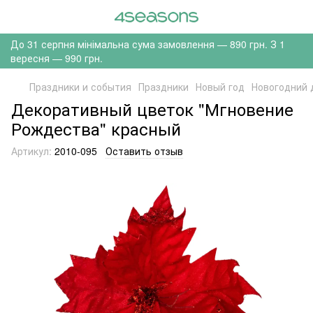
До 31 серпня мінімальна сума замовлення — 890 грн. З 1
вересня — 990 грн.
Праздники и события
Праздники
Новый год
Новогодний 
Декоративный цветок "Мгновение
Рождества" красный
Артикул:
2010-095
Оставить отзыв