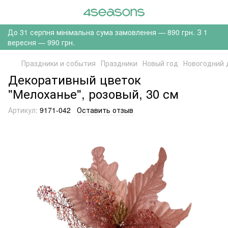
До 31 серпня мінімальна сума замовлення — 890 грн. З 1
вересня — 990 грн.
Праздники и события
Праздники
Новый год
Новогодний 
Декоративный цветок
"Мелоханье", розовый, 30 см
Артикул:
9171-042
Оставить отзыв