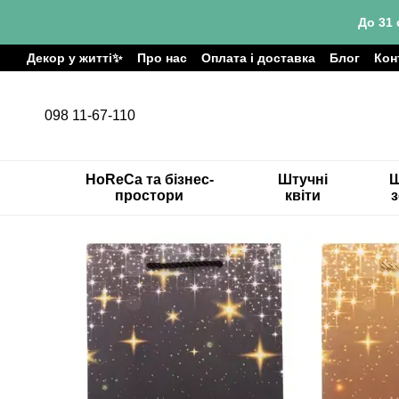
Перейти до основного контенту
До 31 
Декор у житті✨
Про нас
Оплата і доставка
Блог
Кон
098 11-67-110
HoReCa та бізнес-
Штучні
Ш
простори
квіти