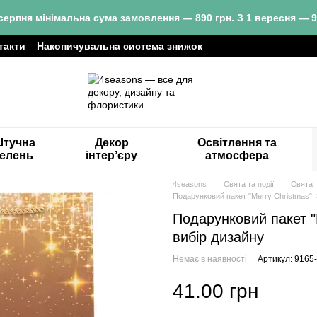
серпня мінімальна сума замовлення — 890 грн. З 1 вересня — 9
такти
Накопичувальна система знижок
тучна
Декор
Освітлення та
зелень
інтер’єру
атмосфера
4seasons
Свята та події
Свята
Подарунковий пакет "Merry Christmas", 
Подарунковий пакет "
вибір дизайну
Немає в наявності
Артикул: 9165
41.00 грн