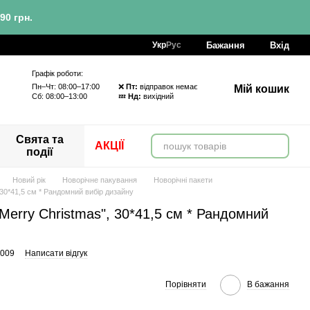
90 грн.
Бажання
Вхід
Укр
Рус
Графік роботи:
Пн–Чт: 08:00–17:00 ❌
Пт:
відправок немає
Мій кошик
Сб: 08:00–13:00 💤
Нд:
вихідний
Свята та
АКЦІЇ
події
Новий рік
Новорічне пакування
Новорічні пакети
30*41,5 см * Рандомний вибір дизайну
Merry Christmas", 30*41,5 см * Рандомний
-009
Написати відгук
Порівняти
В бажання