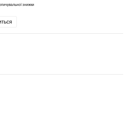
опичувальної знижки
иться