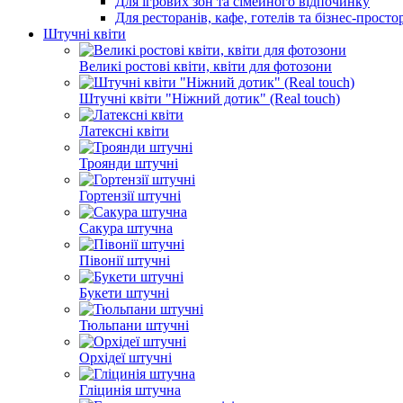
Для ігрових зон та сімейного відпочинку
Для ресторанів, кафе, готелів та бізнес-просто
Штучні квіти
Великі ростові квіти, квіти для фотозони
Штучні квіти "Ніжний дотик" (Real touch)
Латексні квіти
Троянди штучні
Гортензії штучні
Сакура штучна
Півонії штучні
Букети штучні
Тюльпани штучні
Орхідеї штучні
Гліцинія штучна