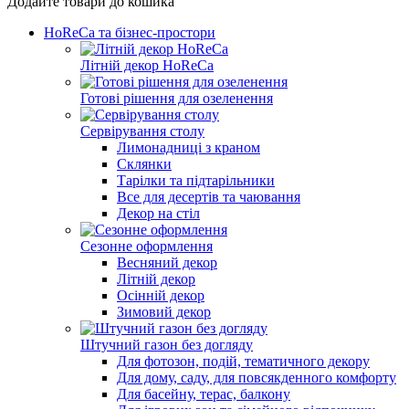
Додайте товари до кошика
HoReCa та бізнес-простори
Літній декор HoReCa
Готові рішення для озеленення
Сервірування столу
Лимонадниці з краном
Склянки
Тарілки та підтарільники
Все для десертів та чаювання
Декор на стіл
Сезонне оформлення
Весняний декор
Літній декор
Осінній декор
Зимовий декор
Штучний газон без догляду
Для фотозон, подій, тематичного декору
Для дому, саду, для повсякденного комфорту
Для басейну, терас, балкону