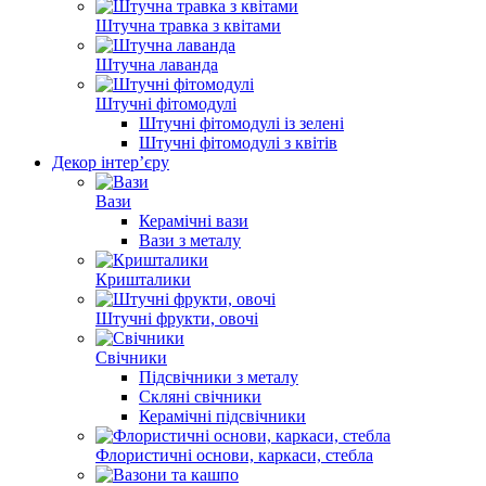
Штучна травка з квітами
Штучна лаванда
Штучні фітомодулі
Штучні фітомодулі із зелені
Штучні фітомодулі з квітів
Декор інтер’єру
Вази
Керамічні вази
Вази з металу
Кришталики
Штучні фрукти, овочі
Свічники
Підсвічники з металу
Скляні свічники
Керамічні підсвічники
Флористичні основи, каркаси, стебла