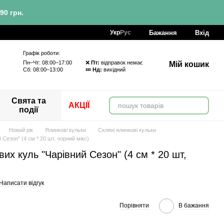
90 грн.
Бажання
Вхід
Укр
Рус
Графік роботи:
Пн–Чт: 08:00–17:00 ❌
Пт:
відправок немає
Мій кошик
Сб: 08:00–13:00 💤
Нд:
вихідний
Свята та
АКЦІЇ
події
Новий рік
Ялинкові кульки
Скляні ялинкові кульки
 Сезон" (4 см * 20 шт, чорний мікс)
их куль "Чарівний Сезон" (4 см * 20 шт,
Написати відгук
Порівняти
В бажання