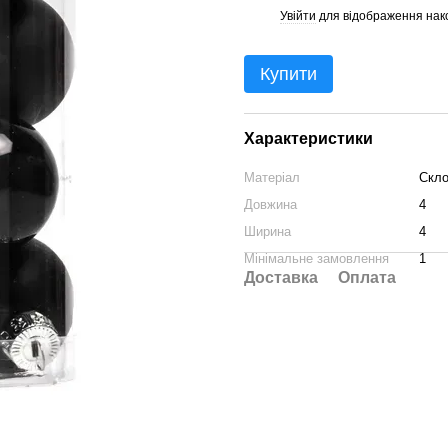
Увійти
для відображення нак
%
Купити
Характеристики
Матеріал
Скл
Довжина
4
Ширина
4
Мінімальне замовлення
1
Доставка
Оплата