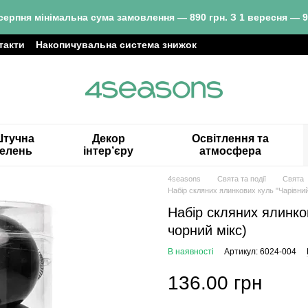
серпня мінімальна сума замовлення — 890 грн. З 1 вересня — 9
такти
Накопичувальна система знижок
тучна
Декор
Освітлення та
зелень
інтер’єру
атмосфера
4seasons
Свята та події
Свята
Набір скляних ялинкових куль "Чарівний
Набір скляних ялинков
чорний мікс)
В наявності
Артикул: 6024-004
136.00 грн