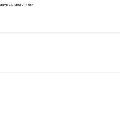
опичувальної знижки
о