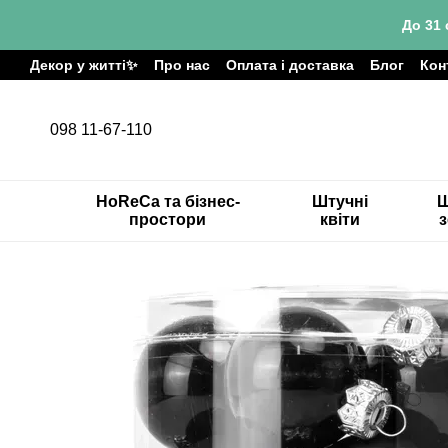
Перейти до основного контенту
До 31 
Декор у житті✨
Про нас
Оплата і доставка
Блог
Кон
098 11-67-110
HoReCa та бізнес-
Штучні
Ш
простори
квіти