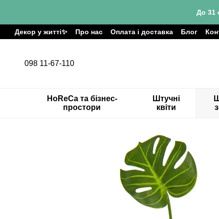
Перейти до основного контенту
До 31 
Декор у житті✨
Про нас
Оплата і доставка
Блог
Кон
098 11-67-110
HoReCa та бізнес-
Штучні
Ш
простори
квіти