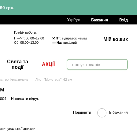
90 грн.
Бажання
Вхід
Укр
Рус
Графік роботи:
Пн–Чт: 08:00–17:00 ❌
Пт:
відправок немає
Мій кошик
Сб: 08:00–13:00 💤
Нд:
вихідний
Свята та
АКЦІЇ
події
а тропічна зелень
Лист "Монстера", 62 см
см
-004
Написати відгук
Порівняти
В бажання
опичувальної знижки