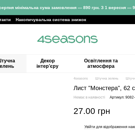
серпня мінімальна сума замовлення — 890 грн. З 1 вересня — 9
такти
Накопичувальна система знижок
тучна
Декор
Освітлення та
зелень
інтер’єру
атмосфера
4seasons
Штучна зелень
Штучн
Лист "Монстера", 62 
Немає в наявності
Артикул: 9082
27.00 грн
Увійти
для відображення нак
%