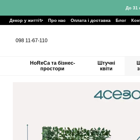
Перейти до основного контенту
До 31 
Декор у житті✨
Про нас
Оплата і доставка
Блог
Кон
098 11-67-110
HoReCa та бізнес-
Штучні
Ш
простори
квіти