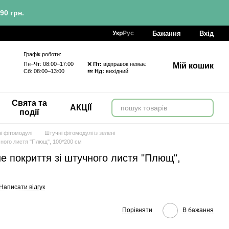
90 грн.
Бажання
Вхід
Укр
Рус
Графік роботи:
Пн–Чт: 08:00–17:00 ❌
Пт:
відправок немає
Мій кошик
Сб: 08:00–13:00 💤
Нд:
вихідний
Свята та
АКЦІЇ
події
і фітомодулі
Штучні фітомодулі із зелені
чного листя "Плющ", 100*200 см
 покриття зі штучного листя "Плющ",
Написати відгук
Порівняти
В бажання