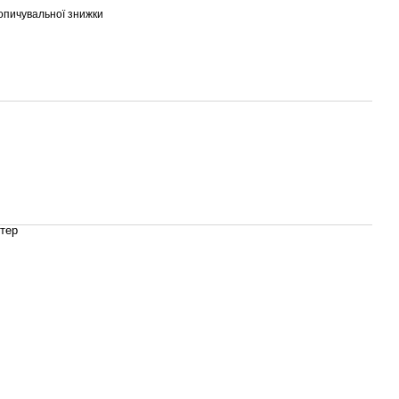
опичувальної знижки
стер