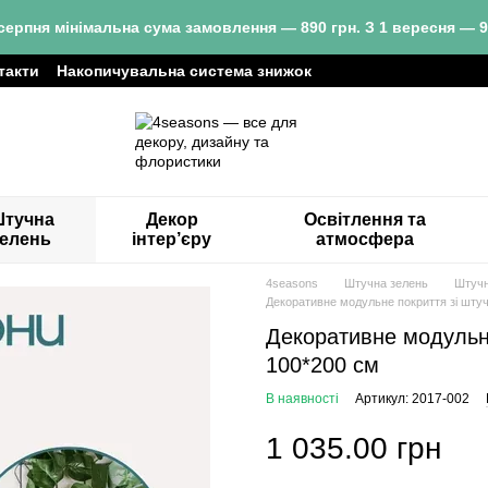
серпня мінімальна сума замовлення — 890 грн. З 1 вересня — 9
такти
Накопичувальна система знижок
тучна
Декор
Освітлення та
зелень
інтер’єру
атмосфера
4seasons
Штучна зелень
Штучн
Декоративне модульне покриття зі шту
Декоративне модульне
100*200 см
В наявності
Артикул: 2017-002
1 035.00 грн