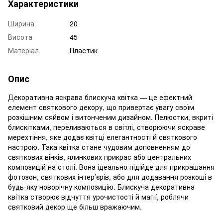
Характеристики
Ширина
20
Висота
45
Матеріал
Пластик
Опис
Декоративна яскрава блискуча квітка — це ефектний
елемент святкового декору, що привертає увагу своїм
розкішним сяйвом і витонченим дизайном. Пелюстки, вкриті
блискітками, переливаються в світлі, створюючи яскраве
мерехтіння, яке додає квітці елегантності й святкового
настрою. Така квітка стане чудовим доповненням до
святкових вінків, ялинкових прикрас або центральних
композицій на столі. Вона ідеально підійде для прикрашання
фотозон, святкових інтер’єрів, або для додавання розкоші в
будь-яку новорічну композицію. Блискуча декоративна
квітка створює відчуття урочистості й магії, роблячи
святковий декор ще більш вражаючим.