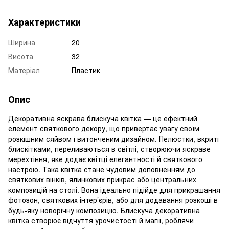
Характеристики
Ширина
20
Висота
32
Матеріал
Пластик
Опис
Декоративна яскрава блискуча квітка — це ефектний
елемент святкового декору, що привертає увагу своїм
розкішним сяйвом і витонченим дизайном. Пелюстки, вкриті
блискітками, переливаються в світлі, створюючи яскраве
мерехтіння, яке додає квітці елегантності й святкового
настрою. Така квітка стане чудовим доповненням до
святкових вінків, ялинкових прикрас або центральних
композицій на столі. Вона ідеально підійде для прикрашання
фотозон, святкових інтер’єрів, або для додавання розкоші в
будь-яку новорічну композицію. Блискуча декоративна
квітка створює відчуття урочистості й магії, роблячи